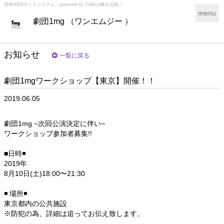
団体WEBサイトシステム - powered by
CoRich舞台芸術！-
T
menu
劇団1mg （ワンエムジー ）
o
g
g
l
お知らせ
一覧に戻る
e
n
劇団1mgワークショップ【東京】開催！！
a
v
2019.06.05
i
g
a
劇団1mg ~次回公演決定に伴い~
t
ワークショップ参加者募集!!
i
o
■日時◾
n
2019年
8月10日(土)18:00〜21:30
◾ 場所◾
東京都内の公共施設
※防犯の為、詳細は追ってお伝え致します。