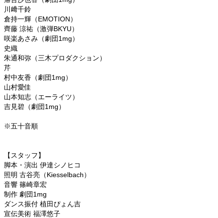
川﨑千鈴
倉持一輝（EMOTION）
齊藤 涼祐（激弾BKYU）
咲楽あさみ（劇団1mg）
史織
朱通和弥（三木プロダクション）
芹
村中友香（劇団1mg）
山村愛佳
山本知志（エーライツ）
吉見碧（劇団1mg）
※五十音順
【スタッフ】
脚本・演出 伊達シノヒコ
照明 古谷亮（Kiesselbach）
音響 篠崎章宏
制作 劇団1mg
ダンス振付 植田ぴょん吉
宣伝美術 福澤悠子