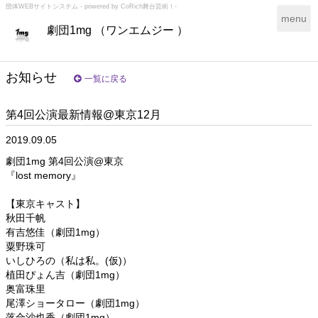
団体WEBサイトシステム - powered by
CoRich舞台芸術！-
T
menu
劇団1mg （ワンエムジー ）
o
g
g
l
お知らせ
一覧に戻る
e
n
第4回公演最新情報@東京12月
a
v
2019.09.05
i
g
劇団1mg 第4回公演@東京
a
『lost memory』
t
i
【東京キャスト】
o
秋田千帆
n
有吉悠佳（劇団1mg）
粟野珠可
いしひろの（私は私。(仮)）
植田ぴょん吉（劇団1mg）
奥富珠里
尾澤ショータロー（劇団1mg）
落合沙也香（劇団1mg）