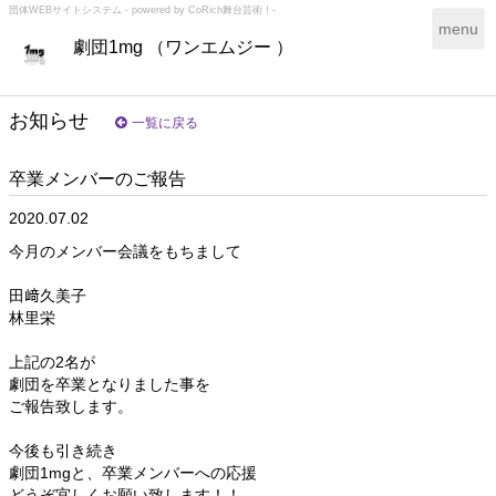
団体WEBサイトシステム - powered by
CoRich舞台芸術！-
T
menu
劇団1mg （ワンエムジー ）
o
g
g
l
お知らせ
一覧に戻る
e
n
卒業メンバーのご報告
a
v
2020.07.02
i
g
今月のメンバー会議をもちまして
a
t
田﨑久美子
i
林里栄
o
n
上記の2名が
劇団を卒業となりました事を
ご報告致します。
今後も引き続き
劇団1mgと、卒業メンバーへの応援
どうぞ宜しくお願い致します！！