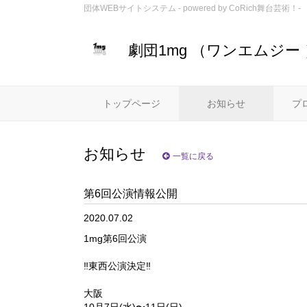
団体WEBサイトシステム - powered by
CoRich舞台芸術！-
劇団1mg （ワンエムジー 
トップページ
お知らせ
プ
お知らせ
一覧に戻る
第6回公演情報公開
2020.07.02
1mg第6回公演‬
‼️東西公演決定‼️
‪大阪‬