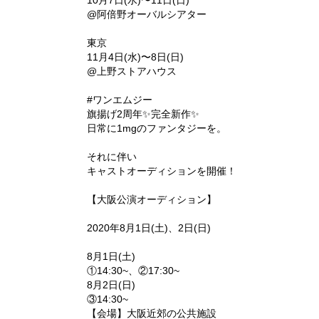
‪10月7日(水)〜11日(日)‬
‪@阿倍野オーバルシアター‬
‪東京‬
‪11月4日(水)〜8日(日)‬
‪@上野ストアハウス‬
‪#ワンエムジー‬
‪旗揚げ2周年✨完全新作✨
日常に1mgのファンタジーを。‬
‪それに伴い‬
‪キャストオーディションを開催！‬
【大阪公演オーディション】
2020年8月1日(土)、2日(日)
8月1日(土)
①14:30~、②17:30~
8月2日(日)
③14:30~
【会場】大阪近郊の公共施設