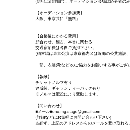
(防犯上の理由で、オーディション会場は応募者のみ
【オーディション参加費】
大阪、東京共に『無料』
【合格後にかかる費用】
顔合わせ、稽古、本番に関わる
交通宿泊費は各自ご負担下さい。
(稽古場は東京公演は東京都内又は近郊の公共施設
一部、衣装(靴など)のご協力をお願いする事がござ
【報酬】
チケットノルマ有り
達成後、ギャランティーバック有り
※ノルマは配役により変動します。
【問い合わせ】
■メール■one.mg.stage@gmail.com
(詳細などはお気軽にお問い合わせ下さい)
⚠️必ず、上記のアドレスからのメールを受け取れ