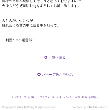
皆様の日常へ発信して行こうと思っておりますので
今後もどうぞ劇団1mgをよろしくお願い致します。
人と人が、心と心が
触れ合える世の中に戻る事を願って。
ー劇団１mg 運営部ー
一覧へ戻る
バナー広告お申込み
トップページ
お知らせ
プロフィール
公演
メンバー
写真
動画
お問合せ
Copyright ©
2026 劇団1mg All rights reserved.
powered by
CoRich舞台芸術！