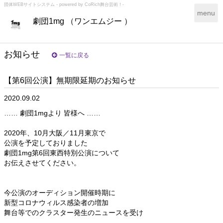
団体WEBサイトシステム - powered by
CoRich舞台芸術！-
T
menu
劇団1mg （ワンエムジー ）
o
g
g
l
お知らせ
一覧に戻る
e
n
【第6回公演】無期限延期のお知らせ
a
v
2020.09.02
i
g
…… 劇団1mgより 皆様へ ……
a
t
2020年、10月大阪／11月東京で
i
公演を予定しておりました
o
劇団1mg第6回東西特別公演について
n
お伝えさせてください。
今公演のオーディション開催時期に
新型コロナウィルス感染者の増加
舞台等でのクラスター発生のニュースを受け