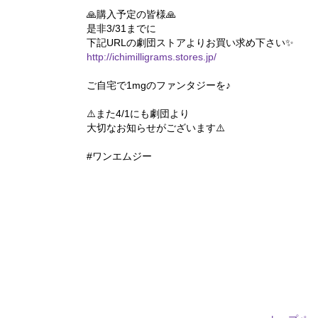
🙏購入予定の皆様🙏
是非3/31までに
下記URLの劇団ストアよりお買い求め下さい✨
http://ichimilligrams.stores.jp/
ご自宅で1mgのファンタジーを♪
⚠️また4/1にも劇団より
大切なお知らせがございます⚠️
#ワンエムジー