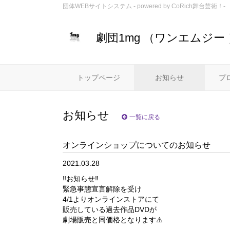
団体WEBサイトシステム - powered by
CoRich舞台芸術！-
劇団1mg （ワンエムジー 
トップページ
お知らせ
プ
お知らせ
一覧に戻る
オンラインショップについてのお知らせ
2021.03.28
‼️お知らせ‼️
緊急事態宣言解除を受け
4/1よりオンラインストアにて
販売している過去作品DVDが
劇場販売と同価格となります⚠️