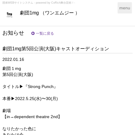
団体WEBサイトシステム - powered by
CoRich舞台芸術！-
T
menu
劇団1mg （ワンエムジー ）
o
g
g
l
お知らせ
一覧に戻る
e
n
劇団1mg第5回公演(大阪)キャストオーディション
a
v
2022.01.16
i
g
劇団１mg
a
第5回公演(大阪)
t
i
タイトル▶︎『Strong Punch』
o
n
本番▶︎2022.5.25(水)〜30(月)
劇場
【in→dependent theatre 2nd】
なりたかった色に
あなたは今