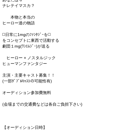
ナレテイマスカ？
本物と本当の
ヒーロー達の物語
◻️日常に1mgのﾌｧﾝﾀｼﾞｰを◻️
をコンセプトに東西で活動する
劇団１mg(ﾜﾝｴﾑｼﾞｰ)が送る
ヒーロー × ノスタルジック
ヒューマンファンタジー
主演・主要キャスト募集！！
(一部ﾀﾞﾌﾞﾙｷｬｽﾄの可能性有)
オーディション参加費無料
(会場までの交通費などは各自ご負担下さい)
【オーディション日時】