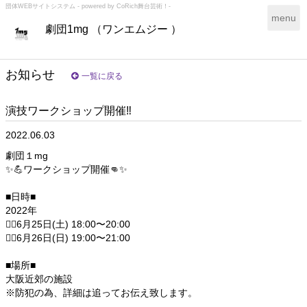
団体WEBサイトシステム - powered by
CoRich舞台芸術！-
T
menu
劇団1mg （ワンエムジー ）
o
g
g
l
お知らせ
一覧に戻る
e
n
演技ワークショップ開催‼️
a
v
2022.06.03
i
g
劇団１mg
a
✨💪ワークショップ開催👊✨
t
i
■日時■
o
2022年
n
❤️‍🔥6月25日(土) 18:00〜20:00
❤️‍🔥6月26日(日) 19:00〜21:00
■場所■
大阪近郊の施設
※防犯の為、詳細は追ってお伝え致します。