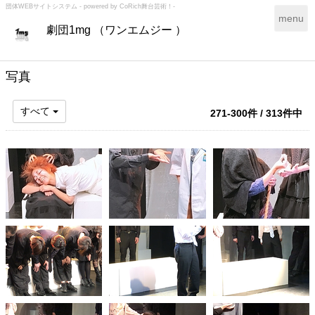
団体WEBサイトシステム - powered by
CoRich舞台芸術！-
T
menu
劇団1mg （ワンエムジー ）
o
g
g
l
写真
e
n
すべて
271-300件 / 313件中
a
v
i
g
a
t
i
o
n