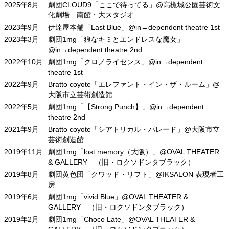
2025年8月
劇団CLOUD9「ここで待ってる」@高槻城公園芸術文
化劇場 南館・大スタジオ
2023年9月
伊達屋本舗「Last Blue」@in→dependent theatre 1st
2023年3月
劇団1mg「狼なキミとエンドレスな魔女」
@in→dependent theatre 2nd
2022年10月
劇団1mg「クロノライセンス」@in→dependent
theatre 1st
2022年9月
Bratto coyote「エレファント・イン・ザ・ルーム」@
大阪市立芸術創造館
2022年5月
劇団1mg「【Strong Punch】」@in→dependent
theatre 2nd
2021年9月
Bratto coyote「シアトリカル・パレード」@大阪市立
芸術創造館
2019年11月
劇団1mg「lost memory（大阪）」@OVAL THEATER
& GALLERY （旧・ロクソドンタブラック）
2019年8月
劇団黄色団「クワッド・リフト」@IKSALON 表現者工
房
2019年6月
劇団1mg「vivid Blue」@OVAL THEATER &
GALLERY （旧・ロクソドンタブラック）
2019年2月
劇団1mg「Choco Late」@OVAL THEATER &