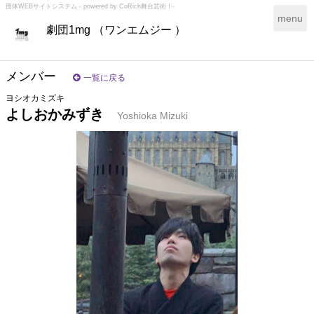
団体WEBサイトシステム - powered by
CoRich舞台芸術！-
T
menu
劇団1mg （ワンエムジー ）
o
g
g
l
メンバー
一覧に戻る
e
ヨシオカミズキ
n
よしおかみずき
a
Yoshioka Mizuki
v
i
g
a
t
i
o
n