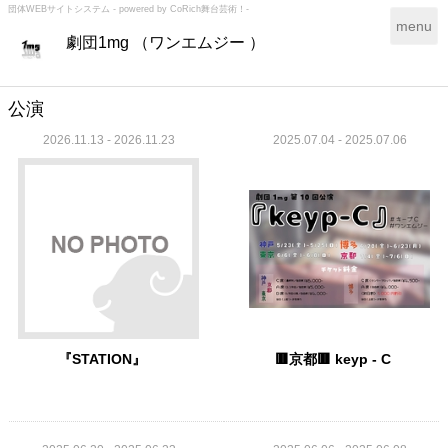
団体WEBサイトシステム - powered by
CoRich舞台芸術！-
T
menu
劇団1mg （ワンエムジー ）
o
g
g
l
公演
e
2026.11.13 - 2026.11.23
2025.07.04 - 2025.07.06
n
a
v
i
g
a
t
i
o
n
『STATION』
🟥京都🟥 keyp - C